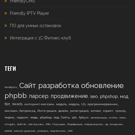
FriendlyCMS
Friendly IPTV Player
ПО для умных остановок
Интеграция с 1С:Фитнес-клуб
ТЕГИ
Сайт
разработка
обновление
,
,
,
,
friendlycms
phpbb
парсер
продвижение
,
,
,
,
,
,
seo
phpshop
мод
,
,
,
,
,
,
,
бот
WebOS
интернет-магазин
модуль
модуль
LG
программирование
,
,
,
,
,
,
,
,
магазин
битрикс24
Интеграция
дизайн
регистрация
каталог
скрипт
трекер
,
,
,
,
,
,
,
,
,
,
,
яндекс
торрент
моды
phpshop
мод
Сайты
iptv
fplayer
автоматизация
xenforo
поиск
,
,
,
,
,
,
,
,
,
telegram
vbulletin
сайт под ключ
CRM
Посредник
Модификация
сопровождение
api
внедрение
,
,
,
,
android
каменск-уральский
установка
подключение
CMS