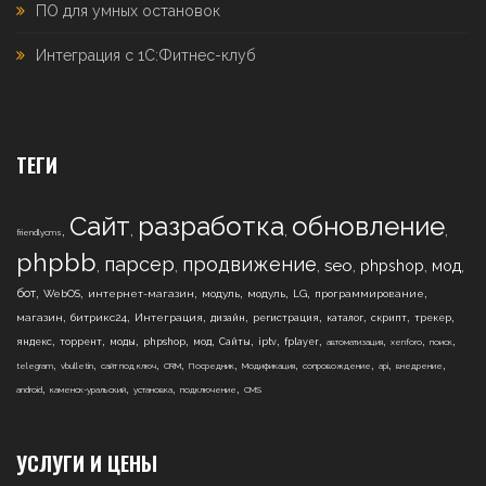
ПО для умных остановок
Интеграция с 1С:Фитнес-клуб
ТЕГИ
Сайт
разработка
обновление
,
,
,
,
friendlycms
phpbb
парсер
продвижение
,
,
,
,
,
,
seo
phpshop
мод
,
,
,
,
,
,
,
бот
WebOS
интернет-магазин
модуль
модуль
LG
программирование
,
,
,
,
,
,
,
,
магазин
битрикс24
Интеграция
дизайн
регистрация
каталог
скрипт
трекер
,
,
,
,
,
,
,
,
,
,
,
яндекс
торрент
моды
phpshop
мод
Сайты
iptv
fplayer
автоматизация
xenforo
поиск
,
,
,
,
,
,
,
,
,
telegram
vbulletin
сайт под ключ
CRM
Посредник
Модификация
сопровождение
api
внедрение
,
,
,
,
android
каменск-уральский
установка
подключение
CMS
УСЛУГИ И ЦЕНЫ