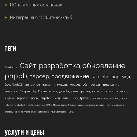
ПО для умных остановок
Интеграция с 1С:Фитнес-клуб
ТЕГИ
Сайт
разработка
обновление
,
,
,
,
friendlycms
phpbb
парсер
продвижение
,
,
,
,
,
,
seo
phpshop
мод
,
,
,
,
,
,
,
бот
WebOS
интернет-магазин
модуль
модуль
LG
программирование
,
,
,
,
,
,
,
,
магазин
битрикс24
Интеграция
дизайн
регистрация
каталог
скрипт
трекер
,
,
,
,
,
,
,
,
,
,
,
яндекс
торрент
моды
phpshop
мод
Сайты
iptv
fplayer
автоматизация
xenforo
поиск
,
,
,
,
,
,
,
,
,
telegram
vbulletin
сайт под ключ
CRM
Посредник
Модификация
сопровождение
api
внедрение
,
,
,
,
android
каменск-уральский
установка
подключение
CMS
УСЛУГИ И ЦЕНЫ