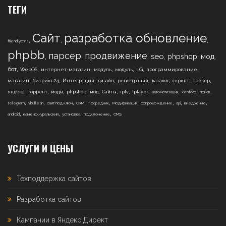
ТЕГИ
Сайт
разработка
обновление
,
,
,
,
friendlycms
phpbb
парсер
продвижение
,
,
,
,
,
,
seo
phpshop
мод
,
,
,
,
,
,
,
бот
WebOS
интернет-магазин
модуль
модуль
LG
программирование
,
,
,
,
,
,
,
,
магазин
битрикс24
Интеграция
дизайн
регистрация
каталог
скрипт
трекер
,
,
,
,
,
,
,
,
,
,
,
яндекс
торрент
моды
phpshop
мод
Сайты
iptv
fplayer
автоматизация
xenforo
поиск
,
,
,
,
,
,
,
,
,
telegram
vbulletin
сайт под ключ
CRM
Посредник
Модификация
сопровождение
api
внедрение
,
,
,
,
android
каменск-уральский
установка
подключение
CMS
УСЛУГИ И ЦЕНЫ
Техподдержка сайтов
Разработка сайтов
Кампании в Яндекс.Директ