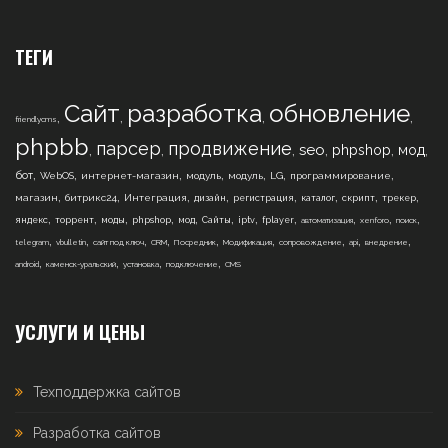
ТЕГИ
Сайт
разработка
обновление
,
,
,
,
friendlycms
phpbb
парсер
продвижение
,
,
,
,
,
,
seo
phpshop
мод
,
,
,
,
,
,
,
бот
WebOS
интернет-магазин
модуль
модуль
LG
программирование
,
,
,
,
,
,
,
,
магазин
битрикс24
Интеграция
дизайн
регистрация
каталог
скрипт
трекер
,
,
,
,
,
,
,
,
,
,
,
яндекс
торрент
моды
phpshop
мод
Сайты
iptv
fplayer
автоматизация
xenforo
поиск
,
,
,
,
,
,
,
,
,
telegram
vbulletin
сайт под ключ
CRM
Посредник
Модификация
сопровождение
api
внедрение
,
,
,
,
android
каменск-уральский
установка
подключение
CMS
УСЛУГИ И ЦЕНЫ
Техподдержка сайтов
Разработка сайтов