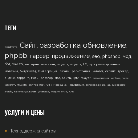
ТЕГИ
Сайт
разработка
обновление
,
,
,
,
friendlycms
phpbb
парсер
продвижение
,
,
,
,
,
,
seo
phpshop
мод
,
,
,
,
,
,
,
бот
WebOS
интернет-магазин
модуль
модуль
LG
программирование
,
,
,
,
,
,
,
,
магазин
битрикс24
Интеграция
дизайн
регистрация
каталог
скрипт
трекер
,
,
,
,
,
,
,
,
,
,
,
яндекс
торрент
моды
phpshop
мод
Сайты
iptv
fplayer
автоматизация
xenforo
поиск
,
,
,
,
,
,
,
,
,
telegram
vbulletin
сайт под ключ
CRM
Посредник
Модификация
сопровождение
api
внедрение
,
,
,
,
android
каменск-уральский
установка
подключение
CMS
УСЛУГИ И ЦЕНЫ
Техподдержка сайтов