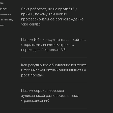
,
екс
,
Сайт работает, но не продаёт? 7
fplayer
,
причин, почему вам нужно
йт под ключ
,
,
профессиональное сопровождение
внедрение
,
уже сейчас
CMS
Пишем ИИ - консультанта для сайта с
открытыми линиями Битрикс24:
переход на Responses API
Как регулярное обновление контента
и техническая оптимизация влияют на
рост продаж
Пишем сервис перевода
аудиозаписей разговоров в текст
(транскрибации)