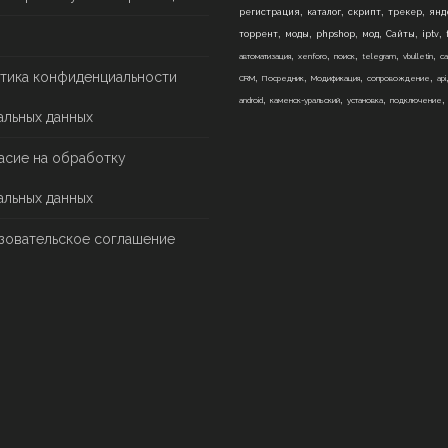
,
,
,
,
регистрация
каталог
скрипт
трекер
янд
,
,
,
,
,
,
торрент
моды
phpshop
мод
Сайты
iptv
,
,
,
,
,
автоматизация
xenforo
поиск
telegram
vbulletin
са
,
,
,
,
тика конфиденциальности
CRM
Посредник
Модификация
сопровождение
api
,
,
,
android
каменск-уральский
установка
подключение
альных данных
асие на обработку
альных данных
зовательское соглашение