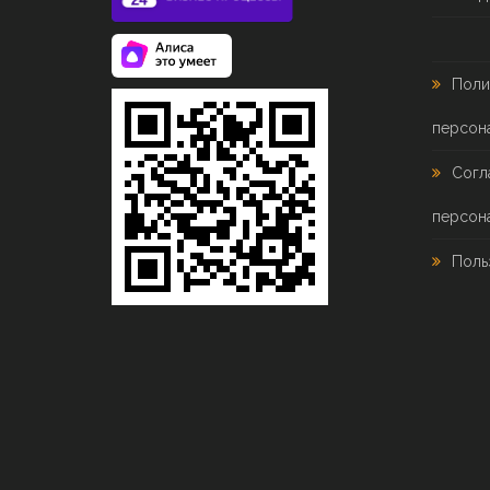
Поли
персон
Согл
персон
Поль