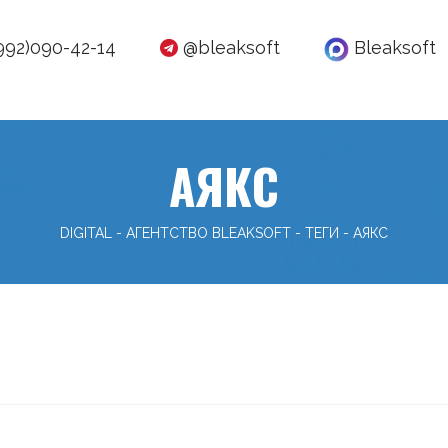
992)090-42-14
@bleaksoft
Bleaksoft
АЯКС
DIGITAL - АГЕНТСТВО BLEAKSOFT
-
ТЕГИ
-
АЯКС