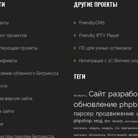
ТИ
ДРУГИЕ ПРОЕКТЫ
акты
FriendlyCMS
лог проектов
Friendly IPTV Player
твующие проекты
ПО для умных остановок
ификаты
Интеграция с 1С:Фитнес-кл
рение облачного Битрикс24
ТЕГИ
сти
Сайт
разрабо
,
,
friendlycms
ая версия сайта
обновление
phpb
,
а сайта
парсер
продвижение
,
,
,
,
,
,
phpshop
мод
бот
WebOS
интерне
ьи
,
,
,
,
магазин
модуль
модуль
LG
программ
,
,
,
магазин
битрикс24
Интеграция
дизай
ки при покупке Битрикс24