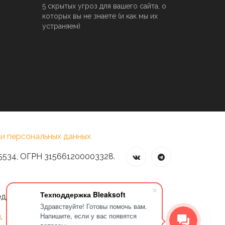
5 скрытых угроз для вашего сайта, о
которых вы не знаете (и как мы их
устраняем)
и персональных данных
5534, ОГРН 315661200003328.
Техподдержка Bleaksoft
едварительного разрешения владельца
Здравствуйте! Готовы помочь вам.
Напишите, если у вас появятся
и
.