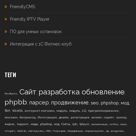
FriendlyCMS
Friendly IPTV Player
ПО для умных остановок
Интеграция с 1С:Фитнес-клуб
ТЕГИ
Сайт
разработка
обновление
,
,
,
,
friendlycms
phpbb
парсер
продвижение
,
,
,
,
,
,
seo
phpshop
мод
,
,
,
,
,
,
,
бот
WebOS
интернет-магазин
модуль
модуль
LG
программирование
,
,
,
,
,
,
,
,
магазин
битрикс24
Интеграция
дизайн
регистрация
каталог
скрипт
трекер
,
,
,
,
,
,
,
,
,
,
,
яндекс
торрент
моды
phpshop
мод
Сайты
iptv
fplayer
автоматизация
xenforo
поиск
,
,
,
,
,
,
,
,
,
telegram
vbulletin
сайт под ключ
CRM
Посредник
Модификация
сопровождение
api
внедрение