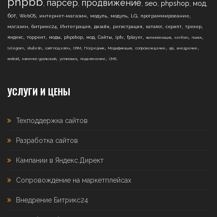
phpbb
парсер
продвижение
,
,
,
,
,
,
seo
phpshop
мод
,
,
,
,
,
,
,
бот
WebOS
интернет-магазин
модуль
модуль
LG
программирование
,
,
,
,
,
,
,
,
магазин
битрикс24
Интеграция
дизайн
регистрация
каталог
скрипт
трекер
,
,
,
,
,
,
,
,
,
,
,
яндекс
торрент
моды
phpshop
мод
Сайты
iptv
fplayer
автоматизация
xenforo
поиск
,
,
,
,
,
,
,
,
,
telegram
vbulletin
сайт под ключ
CRM
Посредник
Модификация
сопровождение
api
внедрение
,
,
,
,
android
каменск-уральский
установка
подключение
CMS
УСЛУГИ И ЦЕНЫ
Техподдержка сайтов
Разработка сайтов
Кампании в Яндекс.Директ
Сопровождение на маркетплейсах
Внедрение Битрикс24