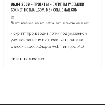
06.04.2009 » ПРОЕКТЫ »
СКРИПТЫ РАССЫЛКИ
COX.NET, HOTMAIL.COM, MSN.COM, GMAIL.COM
,
,
,
,
,
бот
рассылка
cox.net
hotmail.com
msn.com
gmail.com
- скрипт производит логин под указанной
учетной записью и отправляет почту на
список адресов(через web - интерфейс)
Читать полностью