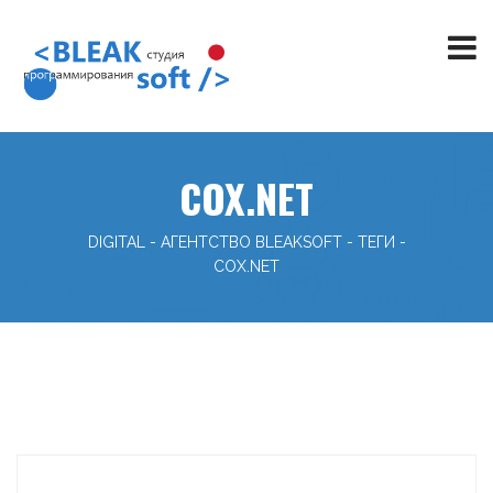
COX.NET
DIGITAL - АГЕНТСТВО BLEAKSOFT
-
ТЕГИ
-
COX.NET