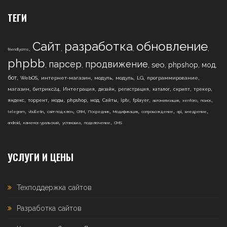
ТЕГИ
Сайт
разработка
обновление
,
,
,
,
friendlycms
phpbb
парсер
продвижение
,
,
,
,
,
,
seo
phpshop
мод
,
,
,
,
,
,
,
бот
WebOS
интернет-магазин
модуль
модуль
LG
программирование
,
,
,
,
,
,
,
,
магазин
битрикс24
Интеграция
дизайн
регистрация
каталог
скрипт
трекер
,
,
,
,
,
,
,
,
,
,
,
яндекс
торрент
моды
phpshop
мод
Сайты
iptv
fplayer
автоматизация
xenforo
поиск
,
,
,
,
,
,
,
,
,
telegram
vbulletin
сайт под ключ
CRM
Посредник
Модификация
сопровождение
api
внедрение
,
,
,
,
android
каменск-уральский
установка
подключение
CMS
УСЛУГИ И ЦЕНЫ
Техподдержка сайтов
Разработка сайтов