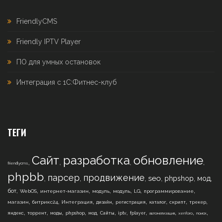
FriendlyCMS
Friendly IPTV Player
ПО для умных остановок
Интеграция с 1С:Фитнес-клуб
ТЕГИ
Сайт
разработка
обновление
,
,
,
,
friendlycms
phpbb
парсер
продвижение
,
,
,
,
,
,
seo
phpshop
мод
,
,
,
,
,
,
,
бот
WebOS
интернет-магазин
модуль
модуль
LG
программирование
,
,
,
,
,
,
,
,
магазин
битрикс24
Интеграция
дизайн
регистрация
каталог
скрипт
трекер
,
,
,
,
,
,
,
,
,
,
,
яндекс
торрент
моды
phpshop
мод
Сайты
iptv
fplayer
автоматизация
xenforo
поиск