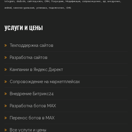
,
,
,
,
,
,
,
,
,
telegram
vbulletin
сайт под ключ
CRM
Посредник
Модификация
сопровождение
api
внедрение
,
,
,
,
android
каменск-уральский
установка
подключение
CMS
УСЛУГИ И ЦЕНЫ
Техподдержка сайтов
Разработка сайтов
Кампании в Яндекс.Директ
Сопровождение на маркетплейсах
Внедрение Битрикс24
Разработка ботов MAX
Перенос ботов в MAX
Все услуги и цены