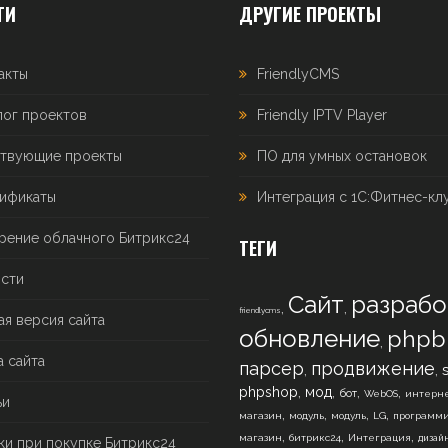
ТИ
ДРУГИЕ ПРОЕКТЫ
акты
FriendlyCMS
лог проектов
Friendly IPTV Player
твующие проекты
ПО для умных остановок
ификаты
Интеграция с 1С:Фитнес-кл
рение облачного Битрикс24
ТЕГИ
сти
Сайт
разрабо
,
,
friendlycms
ая версия сайта
обновление
phpb
,
а сайта
парсер
продвижение
,
,
,
,
,
,
phpshop
мод
бот
WebOS
интерне
ьи
,
,
,
,
магазин
модуль
модуль
LG
программ
,
,
,
магазин
битрикс24
Интеграция
дизай
ки при покупке Битрикс24