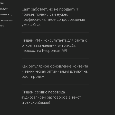
,
екс
,
Сайт работает, но не продаёт? 7
fplayer
,
причин, почему вам нужно
йт под ключ
,
,
профессиональное сопровождение
внедрение
,
уже сейчас
CMS
Пишем ИИ - консультанта для сайта с
открытыми линиями Битрикс24:
переход на Responses API
Как регулярное обновление контента
и техническая оптимизация влияют на
рост продаж
Пишем сервис перевода
аудиозаписей разговоров в текст
(транскрибации)