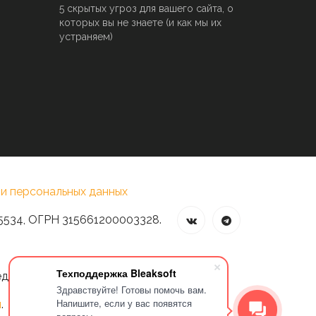
5 скрытых угроз для вашего сайта, о
которых вы не знаете (и как мы их
устраняем)
и персональных данных
5534, ОГРН 315661200003328.
Техподдержка Bleaksoft
едварительного разрешения владельца
Здравствуйте! Готовы помочь вам.
Напишите, если у вас появятся
и
.