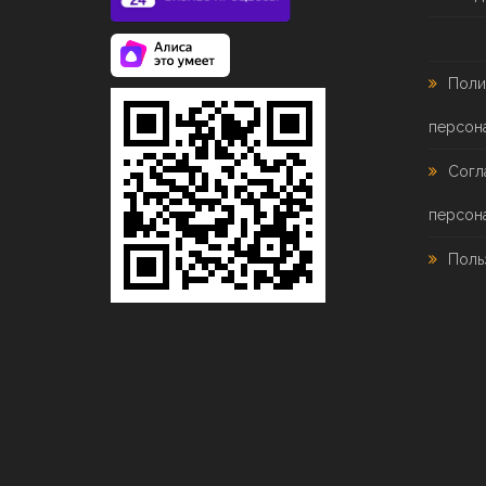
Поли
персон
Согл
персон
Поль