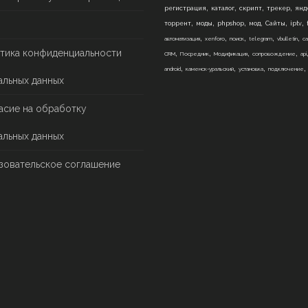
,
,
,
,
регистрация
каталог
скрипт
трекер
янд
,
,
,
,
,
,
торрент
моды
phpshop
мод
Сайты
iptv
,
,
,
,
,
автоматизация
xenforo
поиск
telegram
vbulletin
са
,
,
,
,
тика конфиденциальности
CRM
Посредник
Модификация
сопровождение
api
,
,
,
android
каменск-уральский
установка
подключение
альных данных
асие на обработку
альных данных
зовательское соглашение