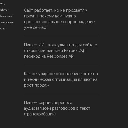
,
екс
,
Сайт работает, но не продаёт? 7
fplayer
,
причин, почему вам нужно
йт под ключ
,
,
профессиональное сопровождение
внедрение
,
уже сейчас
CMS
Пишем ИИ - консультанта для сайта с
открытыми линиями Битрикс24:
переход на Responses API
Как регулярное обновление контента
и техническая оптимизация влияют на
рост продаж
Пишем сервис перевода
аудиозаписей разговоров в текст
(транскрибации)