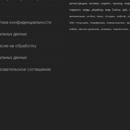
,
,
,
,
регистрация
каталог
скрипт
трекер
янд
,
,
,
,
,
,
торрент
моды
phpshop
мод
Сайты
iptv
,
,
,
,
,
автоматизация
xenforo
поиск
telegram
vbulletin
са
,
,
,
,
тика конфиденциальности
CRM
Посредник
Модификация
сопровождение
api
,
,
,
android
каменск-уральский
установка
подключение
альных данных
асие на обработку
альных данных
зовательское соглашение