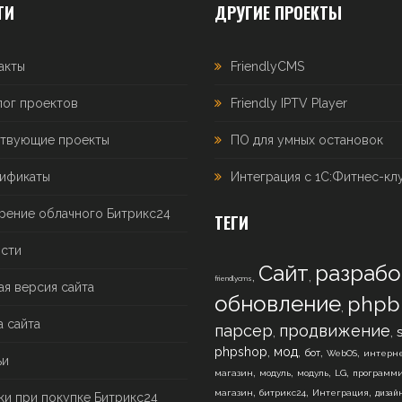
ТИ
ДРУГИЕ ПРОЕКТЫ
акты
FriendlyCMS
лог проектов
Friendly IPTV Player
твующие проекты
ПО для умных остановок
ификаты
Интеграция с 1С:Фитнес-кл
рение облачного Битрикс24
ТЕГИ
сти
Сайт
разрабо
,
,
friendlycms
ая версия сайта
обновление
phpb
,
а сайта
парсер
продвижение
,
,
,
,
,
,
phpshop
мод
бот
WebOS
интерне
ьи
,
,
,
,
магазин
модуль
модуль
LG
программ
,
,
,
магазин
битрикс24
Интеграция
дизай
ки при покупке Битрикс24