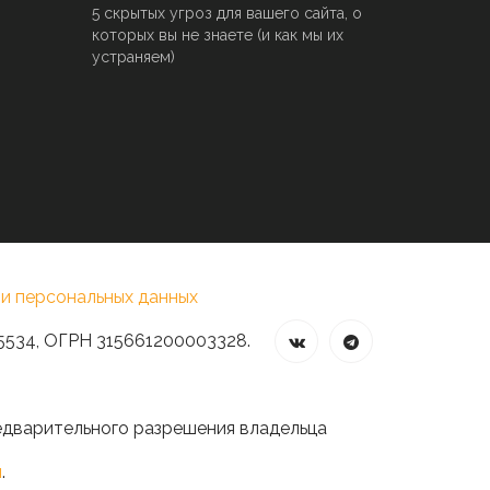
5 скрытых угроз для вашего сайта, о
которых вы не знаете (и как мы их
устраняем)
и персональных данных
5534, ОГРН 315661200003328.
едварительного разрешения владельца
и
.