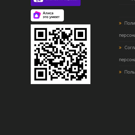
Поли
персон
Согл
персон
Поль