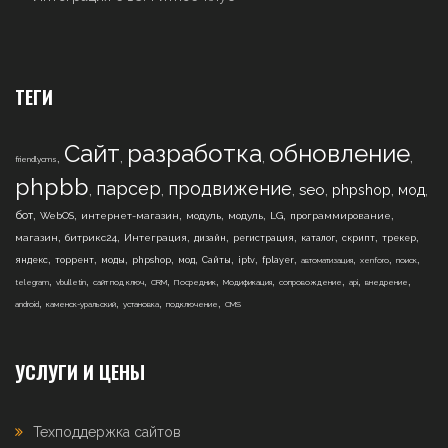
ТЕГИ
Сайт
разработка
обновление
,
,
,
,
friendlycms
phpbb
парсер
продвижение
,
,
,
,
,
,
seo
phpshop
мод
,
,
,
,
,
,
,
бот
WebOS
интернет-магазин
модуль
модуль
LG
программирование
,
,
,
,
,
,
,
,
магазин
битрикс24
Интеграция
дизайн
регистрация
каталог
скрипт
трекер
,
,
,
,
,
,
,
,
,
,
,
яндекс
торрент
моды
phpshop
мод
Сайты
iptv
fplayer
автоматизация
xenforo
поиск
,
,
,
,
,
,
,
,
,
telegram
vbulletin
сайт под ключ
CRM
Посредник
Модификация
сопровождение
api
внедрение
,
,
,
,
android
каменск-уральский
установка
подключение
CMS
УСЛУГИ И ЦЕНЫ
Техподдержка сайтов