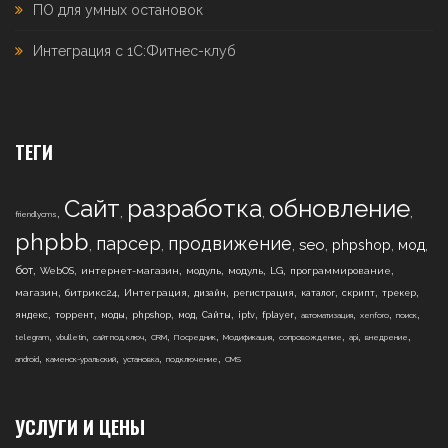
ПО для умных остановок
Интеграция с 1С:Фитнес-клуб
ТЕГИ
Сайт
разработка
обновление
,
,
,
,
friendlycms
phpbb
парсер
продвижение
,
,
,
,
,
,
seo
phpshop
мод
,
,
,
,
,
,
,
бот
WebOS
интернет-магазин
модуль
модуль
LG
программирование
,
,
,
,
,
,
,
,
магазин
битрикс24
Интеграция
дизайн
регистрация
каталог
скрипт
трекер
,
,
,
,
,
,
,
,
,
,
,
яндекс
торрент
моды
phpshop
мод
Сайты
iptv
fplayer
автоматизация
xenforo
поиск
,
,
,
,
,
,
,
,
,
telegram
vbulletin
сайт под ключ
CRM
Посредник
Модификация
сопровождение
api
внедрение
,
,
,
,
android
каменск-уральский
установка
подключение
CMS
УСЛУГИ И ЦЕНЫ