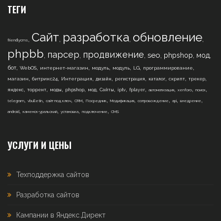
ТЕГИ
Сайт
разработка
обновление
,
,
,
,
friendlycms
phpbb
парсер
продвижение
,
,
,
,
,
,
seo
phpshop
мод
,
,
,
,
,
,
,
бот
WebOS
интернет-магазин
модуль
модуль
LG
программирование
,
,
,
,
,
,
,
,
магазин
битрикс24
Интеграция
дизайн
регистрация
каталог
скрипт
трекер
,
,
,
,
,
,
,
,
,
,
,
яндекс
торрент
моды
phpshop
мод
Сайты
iptv
fplayer
автоматизация
xenforo
поиск
,
,
,
,
,
,
,
,
,
telegram
vbulletin
сайт под ключ
CRM
Посредник
Модификация
сопровождение
api
внедрение
,
,
,
,
android
каменск-уральский
установка
подключение
CMS
УСЛУГИ И ЦЕНЫ
Техподдержка сайтов
Разработка сайтов
Кампании в Яндекс.Директ