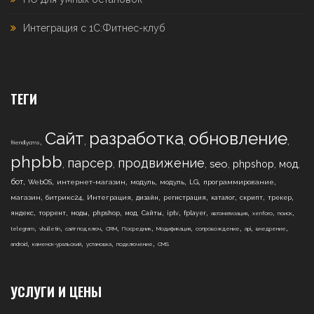
Интеграция с 1С:Фитнес-клуб
ТЕГИ
Сайт
разработка
обновление
,
,
,
,
friendlycms
phpbb
парсер
продвижение
,
,
,
,
,
,
seo
phpshop
мод
,
,
,
,
,
,
,
бот
WebOS
интернет-магазин
модуль
модуль
LG
программирование
,
,
,
,
,
,
,
,
магазин
битрикс24
Интеграция
дизайн
регистрация
каталог
скрипт
трекер
,
,
,
,
,
,
,
,
,
,
,
яндекс
торрент
моды
phpshop
мод
Сайты
iptv
fplayer
автоматизация
xenforo
поиск
,
,
,
,
,
,
,
,
,
telegram
vbulletin
сайт под ключ
CRM
Посредник
Модификация
сопровождение
api
внедрение
,
,
,
,
android
каменск-уральский
установка
подключение
CMS
УСЛУГИ И ЦЕНЫ