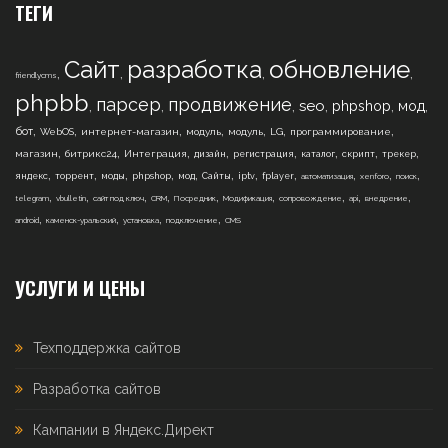
ТЕГИ
Сайт
разработка
обновление
,
,
,
,
friendlycms
phpbb
парсер
продвижение
,
,
,
,
,
,
seo
phpshop
мод
,
,
,
,
,
,
,
бот
WebOS
интернет-магазин
модуль
модуль
LG
программирование
,
,
,
,
,
,
,
,
магазин
битрикс24
Интеграция
дизайн
регистрация
каталог
скрипт
трекер
,
,
,
,
,
,
,
,
,
,
,
яндекс
торрент
моды
phpshop
мод
Сайты
iptv
fplayer
автоматизация
xenforo
поиск
,
,
,
,
,
,
,
,
,
telegram
vbulletin
сайт под ключ
CRM
Посредник
Модификация
сопровождение
api
внедрение
,
,
,
,
android
каменск-уральский
установка
подключение
CMS
УСЛУГИ И ЦЕНЫ
Техподдержка сайтов
Разработка сайтов
Кампании в Яндекс.Директ