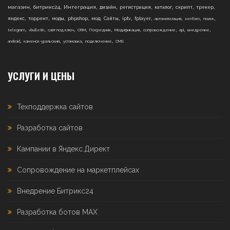
,
,
,
,
,
,
,
,
магазин
битрикс24
Интеграция
дизайн
регистрация
каталог
скрипт
трекер
,
,
,
,
,
,
,
,
,
,
,
яндекс
торрент
моды
phpshop
мод
Сайты
iptv
fplayer
автоматизация
xenforo
поиск
,
,
,
,
,
,
,
,
,
telegram
vbulletin
сайт под ключ
CRM
Посредник
Модификация
сопровождение
api
внедрение
,
,
,
,
android
каменск-уральский
установка
подключение
CMS
УСЛУГИ И ЦЕНЫ
Техподдержка сайтов
Разработка сайтов
Кампании в Яндекс.Директ
Сопровождение на маркетплейсах
Внедрение Битрикс24
Разработка ботов MAX