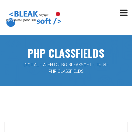
PHP CLASSFIELDS
DIGITAL - АГЕНТСТВО BLEAKSOFT
-
ТЕГИ
-
PHP CLASSFIELDS