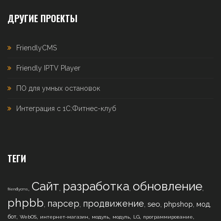
ДРУГИЕ ПРОЕКТЫ
FriendlyCMS
Friendly IPTV Player
ПО для умных остановок
Интеграция с 1С:Фитнес-клуб
ТЕГИ
Сайт
разработка
обновление
,
,
,
,
friendlycms
phpbb
парсер
продвижение
,
,
,
,
,
,
seo
phpshop
мод
,
,
,
,
,
,
,
бот
WebOS
интернет-магазин
модуль
модуль
LG
программирование