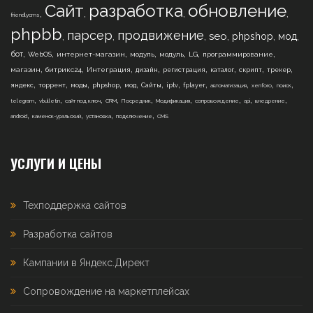
Сайт
разработка
обновление
,
,
,
,
friendlycms
phpbb
парсер
продвижение
,
,
,
,
,
,
seo
phpshop
мод
,
,
,
,
,
,
,
бот
WebOS
интернет-магазин
модуль
модуль
LG
программирование
,
,
,
,
,
,
,
,
магазин
битрикс24
Интеграция
дизайн
регистрация
каталог
скрипт
трекер
,
,
,
,
,
,
,
,
,
,
,
яндекс
торрент
моды
phpshop
мод
Сайты
iptv
fplayer
автоматизация
xenforo
поиск
,
,
,
,
,
,
,
,
,
telegram
vbulletin
сайт под ключ
CRM
Посредник
Модификация
сопровождение
api
внедрение
,
,
,
,
android
каменск-уральский
установка
подключение
CMS
УСЛУГИ И ЦЕНЫ
Техподдержка сайтов
Разработка сайтов
Кампании в Яндекс.Директ
Сопровождение на маркетплейсах