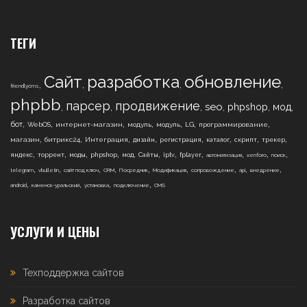
ТЕГИ
Сайт
разработка
обновление
,
,
,
,
friendlycms
phpbb
парсер
продвижение
,
,
,
,
,
,
seo
phpshop
мод
,
,
,
,
,
,
,
бот
WebOS
интернет-магазин
модуль
модуль
LG
программирование
,
,
,
,
,
,
,
,
магазин
битрикс24
Интеграция
дизайн
регистрация
каталог
скрипт
трекер
,
,
,
,
,
,
,
,
,
,
,
яндекс
торрент
моды
phpshop
мод
Сайты
iptv
fplayer
автоматизация
xenforo
поиск
,
,
,
,
,
,
,
,
,
telegram
vbulletin
сайт под ключ
CRM
Посредник
Модификация
сопровождение
api
внедрение
,
,
,
,
android
каменск-уральский
установка
подключение
CMS
УСЛУГИ И ЦЕНЫ
Техподдержка сайтов
Разработка сайтов