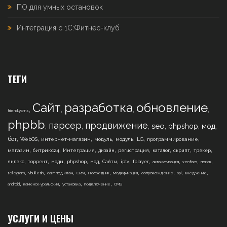
ПО для умных остановок
Интеграция с 1С:Фитнес-клуб
ТЕГИ
Сайт
разработка
обновление
,
,
,
,
friendlycms
phpbb
парсер
продвижение
,
,
,
,
,
,
seo
phpshop
мод
,
,
,
,
,
,
,
бот
WebOS
интернет-магазин
модуль
модуль
LG
программирование
,
,
,
,
,
,
,
,
магазин
битрикс24
Интеграция
дизайн
регистрация
каталог
скрипт
трекер
,
,
,
,
,
,
,
,
,
,
,
яндекс
торрент
моды
phpshop
мод
Сайты
iptv
fplayer
автоматизация
xenforo
поиск
,
,
,
,
,
,
,
,
,
telegram
vbulletin
сайт под ключ
CRM
Посредник
Модификация
сопровождение
api
внедрение
,
,
,
,
android
каменск-уральский
установка
подключение
CMS
УСЛУГИ И ЦЕНЫ