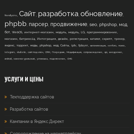
Сайт
разработка
обновление
,
,
,
,
friendlycms
phpbb
парсер
продвижение
,
,
,
,
,
,
seo
phpshop
мод
,
,
,
,
,
,
,
бот
WebOS
интернет-магазин
модуль
модуль
LG
программирование
,
,
,
,
,
,
,
,
магазин
битрикс24
Интеграция
дизайн
регистрация
каталог
скрипт
трекер
,
,
,
,
,
,
,
,
,
,
,
яндекс
торрент
моды
phpshop
мод
Сайты
iptv
fplayer
автоматизация
xenforo
поиск
,
,
,
,
,
,
,
,
,
telegram
vbulletin
сайт под ключ
CRM
Посредник
Модификация
сопровождение
api
внедрение
,
,
,
,
android
каменск-уральский
установка
подключение
CMS
УСЛУГИ И ЦЕНЫ
Техподдержка сайтов
Разработка сайтов
Кампании в Яндекс.Директ
Сопровождение на маркетплейсах