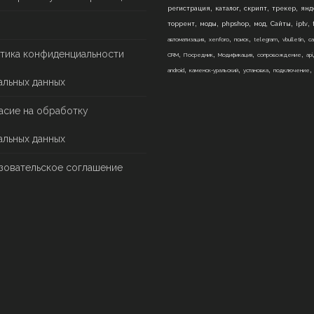
,
,
,
,
регистрация
каталог
скрипт
трекер
янд
,
,
,
,
,
,
торрент
моды
phpshop
мод
Сайты
iptv
,
,
,
,
,
автоматизация
xenforo
поиск
telegram
vbulletin
са
,
,
,
,
тика конфиденциальности
CRM
Посредник
Модификация
сопровождение
api
,
,
,
android
каменск-уральский
установка
подключение
альных данных
асие на обработку
альных данных
зовательское соглашение