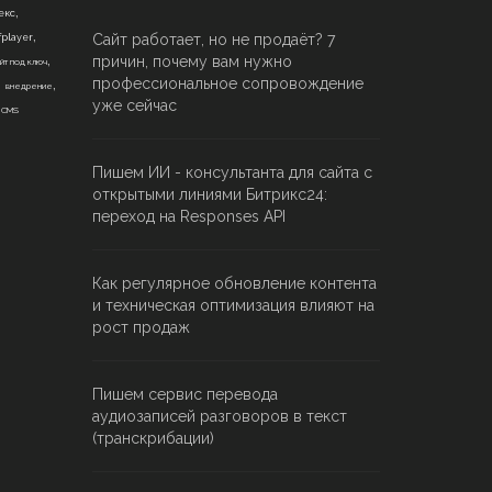
,
екс
,
Сайт работает, но не продаёт? 7
fplayer
,
причин, почему вам нужно
йт под ключ
,
,
профессиональное сопровождение
внедрение
,
уже сейчас
CMS
Пишем ИИ - консультанта для сайта с
открытыми линиями Битрикс24:
переход на Responses API
Как регулярное обновление контента
и техническая оптимизация влияют на
рост продаж
Пишем сервис перевода
аудиозаписей разговоров в текст
(транскрибации)