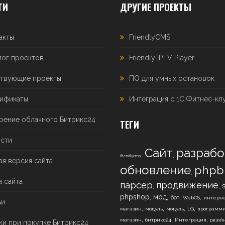
ТИ
ДРУГИЕ ПРОЕКТЫ
акты
FriendlyCMS
лог проектов
Friendly IPTV Player
твующие проекты
ПО для умных остановок
ификаты
Интеграция с 1С:Фитнес-кл
рение облачного Битрикс24
ТЕГИ
сти
Сайт
разрабо
,
,
friendlycms
ая версия сайта
обновление
phpb
,
а сайта
парсер
продвижение
,
,
,
,
,
,
phpshop
мод
бот
WebOS
интерне
ьи
,
,
,
,
магазин
модуль
модуль
LG
программ
,
,
,
магазин
битрикс24
Интеграция
дизай
ки при покупке Битрикс24