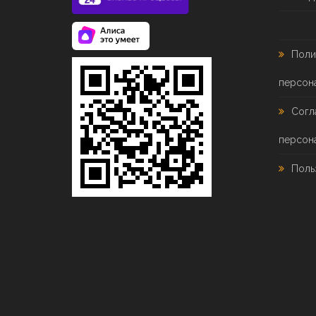
Поли
персон
Согл
персон
Поль