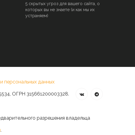
5 скрытых угроз для вашего сайта, о
которых вы не знаете (и как мы их
устраняем)
и персональных данных
5534, ОГРН 315661200003328.
едварительного разрешения владельца
и
.