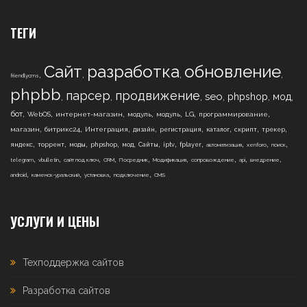
ТЕГИ
Сайт
разработка
обновление
,
,
,
,
friendlycms
phpbb
парсер
продвижение
,
,
,
,
,
,
seo
phpshop
мод
,
,
,
,
,
,
,
бот
WebOS
интернет-магазин
модуль
модуль
LG
программирование
,
,
,
,
,
,
,
,
магазин
битрикс24
Интеграция
дизайн
регистрация
каталог
скрипт
трекер
,
,
,
,
,
,
,
,
,
,
,
яндекс
торрент
моды
phpshop
мод
Сайты
iptv
fplayer
автоматизация
xenforo
поиск
,
,
,
,
,
,
,
,
,
telegram
vbulletin
сайт под ключ
CRM
Посредник
Модификация
сопровождение
api
внедрение
,
,
,
,
android
каменск-уральский
установка
подключение
CMS
УСЛУГИ И ЦЕНЫ
Техподдержка сайтов
Разработка сайтов