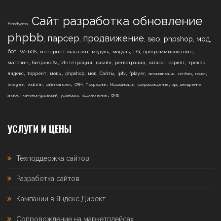
Сайт
разработка
обновление
,
,
,
,
friendlycms
phpbb
парсер
продвижение
,
,
,
,
,
,
seo
phpshop
мод
,
,
,
,
,
,
,
бот
WebOS
интернет-магазин
модуль
модуль
LG
программирование
,
,
,
,
,
,
,
,
магазин
битрикс24
Интеграция
дизайн
регистрация
каталог
скрипт
трекер
,
,
,
,
,
,
,
,
,
,
,
яндекс
торрент
моды
phpshop
мод
Сайты
iptv
fplayer
автоматизация
xenforo
поиск
,
,
,
,
,
,
,
,
,
telegram
vbulletin
сайт под ключ
CRM
Посредник
Модификация
сопровождение
api
внедрение
,
,
,
,
android
каменск-уральский
установка
подключение
CMS
УСЛУГИ И ЦЕНЫ
Техподдержка сайтов
Разработка сайтов
Кампании в Яндекс.Директ
Сопровождение на маркетплейсах