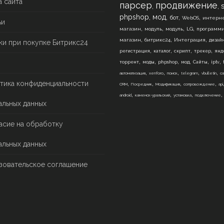
а сайта
парсер
продвижение
,
,
,
,
,
,
phpshop
мод
бот
WebOS
интерне
ьи
,
,
,
,
магазин
модуль
модуль
LG
программ
,
,
,
магазин
битрикс24
Интеграция
дизай
ки при покупке Битрикс24
,
,
,
,
регистрация
каталог
скрипт
трекер
янд
,
,
,
,
,
,
торрент
моды
phpshop
мод
Сайты
iptv
,
,
,
,
,
автоматизация
xenforo
поиск
telegram
vbulletin
са
,
,
,
,
тика конфиденциальности
CRM
Посредник
Модификация
сопровождение
api
,
,
,
android
каменск-уральский
установка
подключение
альных данных
асие на обработку
альных данных
зовательское соглашение