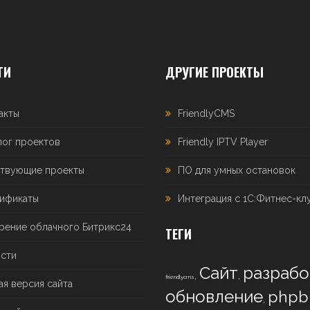
ТИ
ДРУГИЕ ПРОЕКТЫ
акты
FriendlyCMS
лог проектов
Friendly IPTV Player
твующие проекты
ПО для умных остановок
ификаты
Интеграция с 1С:Фитнес-кл
рение облачного Битрикс24
ТЕГИ
сти
Сайт
разрабо
,
,
friendlycms
ая версия сайта
обновление
phpb
,