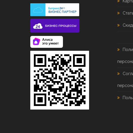
Карт
Стат
Скид
Поли
персон
Согл
персон
Поль