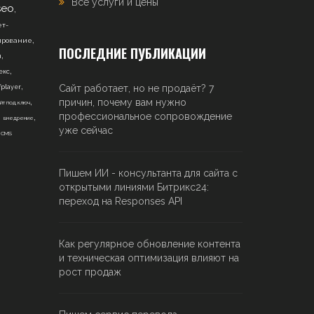
Все услуги и цены
,
seo
т-
,
ирование
ПОСЛЕДНИЕ ПУБЛИКАЦИИ
,
н
,
екс
,
Сайт работает, но не продаёт? 7
fplayer
,
причин, почему вам нужно
йт под ключ
,
,
профессиональное сопровождение
внедрение
,
уже сейчас
CMS
Пишем ИИ - консультанта для сайта с
открытыми линиями Битрикс24:
переход на Responses API
Как регулярное обновление контента
и техническая оптимизация влияют на
рост продаж