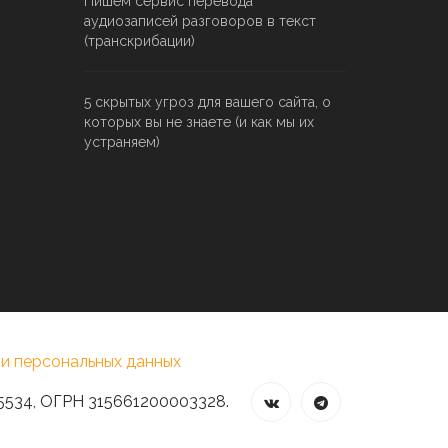
Пишем сервис перевода
аудиозаписей разговоров в текст
(транскрибации)
5 скрытых угроз для вашего сайта, о
которых вы не знаете (и как мы их
устраняем)
и персональных данных
5534, ОГРН 315661200003328.