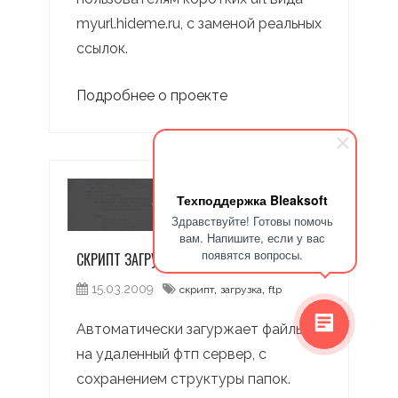
myurl.hideme.ru, с заменой реальных
ссылок.
Подробнее о проекте
Техподдержка Bleaksoft
Здравствуйте! Готовы помочь
вам. Напишите, если у вас
появятся вопросы.
СКРИПТ ЗАГРУЗКИ ФАЙЛОВ НА FTP
,
,
15.03.2009
скрипт
загрузка
ftp
Автоматически загуржает файлы
на удаленный фтп сервер, с
сохранением структуры папок.