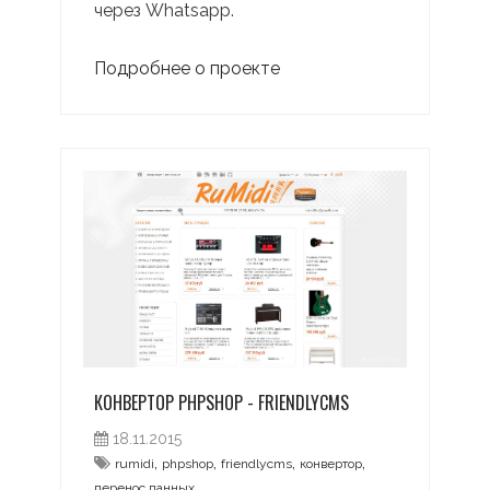
через Whatsapp.
Подробнее о проекте
КОНВЕРТОР PHPSHOP - FRIENDLYCMS
18.11.2015
,
,
,
,
rumidi
phpshop
friendlycms
конвертор
перенос данных