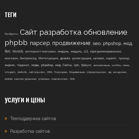
ТЕГИ
Сайт
разработка
обновление
,
,
,
,
friendlycms
phpbb
парсер
продвижение
,
,
,
,
,
,
seo
phpshop
мод
,
,
,
,
,
,
,
бот
WebOS
интернет-магазин
модуль
модуль
LG
программирование
,
,
,
,
,
,
,
,
магазин
битрикс24
Интеграция
дизайн
регистрация
каталог
скрипт
трекер
,
,
,
,
,
,
,
,
,
,
,
яндекс
торрент
моды
phpshop
мод
Сайты
iptv
fplayer
автоматизация
xenforo
поиск
,
,
,
,
,
,
,
,
,
telegram
vbulletin
сайт под ключ
CRM
Посредник
Модификация
сопровождение
api
внедрение
,
,
,
,
android
каменск-уральский
установка
подключение
CMS
УСЛУГИ И ЦЕНЫ
Техподдержка сайтов
Разработка сайтов