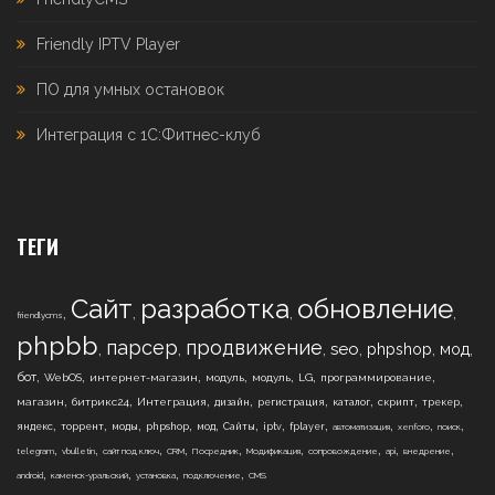
Friendly IPTV Player
ПО для умных остановок
Интеграция с 1С:Фитнес-клуб
ТЕГИ
Сайт
разработка
обновление
,
,
,
,
friendlycms
phpbb
парсер
продвижение
,
,
,
,
,
,
seo
phpshop
мод
,
,
,
,
,
,
,
бот
WebOS
интернет-магазин
модуль
модуль
LG
программирование
,
,
,
,
,
,
,
,
магазин
битрикс24
Интеграция
дизайн
регистрация
каталог
скрипт
трекер
,
,
,
,
,
,
,
,
,
,
,
яндекс
торрент
моды
phpshop
мод
Сайты
iptv
fplayer
автоматизация
xenforo
поиск
,
,
,
,
,
,
,
,
,
telegram
vbulletin
сайт под ключ
CRM
Посредник
Модификация
сопровождение
api
внедрение
,
,
,
,
android
каменск-уральский
установка
подключение
CMS