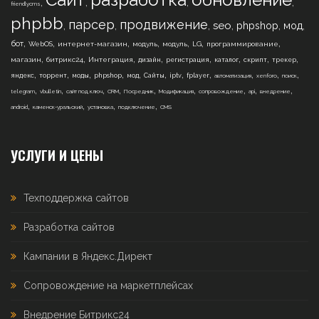
,
,
,
,
friendlycms
phpbb
парсер
продвижение
,
,
,
,
,
,
seo
phpshop
мод
,
,
,
,
,
,
,
бот
WebOS
интернет-магазин
модуль
модуль
LG
программирование
,
,
,
,
,
,
,
,
магазин
битрикс24
Интеграция
дизайн
регистрация
каталог
скрипт
трекер
,
,
,
,
,
,
,
,
,
,
,
яндекс
торрент
моды
phpshop
мод
Сайты
iptv
fplayer
автоматизация
xenforo
поиск
,
,
,
,
,
,
,
,
,
telegram
vbulletin
сайт под ключ
CRM
Посредник
Модификация
сопровождение
api
внедрение
,
,
,
,
android
каменск-уральский
установка
подключение
CMS
УСЛУГИ И ЦЕНЫ
Техподдержка сайтов
Разработка сайтов
Кампании в Яндекс.Директ
Сопровождение на маркетплейсах
Внедрение Битрикс24