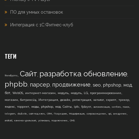
ПО для умных остановок
Интеграция с 1С:Фитнес-клуб
ТЕГИ
Сайт
разработка
обновление
,
,
,
,
friendlycms
phpbb
парсер
продвижение
,
,
,
,
,
,
seo
phpshop
мод
,
,
,
,
,
,
,
бот
WebOS
интернет-магазин
модуль
модуль
LG
программирование
,
,
,
,
,
,
,
,
магазин
битрикс24
Интеграция
дизайн
регистрация
каталог
скрипт
трекер
,
,
,
,
,
,
,
,
,
,
,
яндекс
торрент
моды
phpshop
мод
Сайты
iptv
fplayer
автоматизация
xenforo
поиск
,
,
,
,
,
,
,
,
,
telegram
vbulletin
сайт под ключ
CRM
Посредник
Модификация
сопровождение
api
внедрение
,
,
,
,
android
каменск-уральский
установка
подключение
CMS