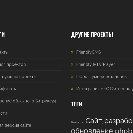
ТИ
ДРУГИЕ ПРОЕКТЫ
акты
FriendlyCMS
лог проектов
Friendly IPTV Player
твующие проекты
ПО для умных остановок
ификаты
Интеграция с 1С:Фитнес-кл
рение облачного Битрикс24
ТЕГИ
сти
Сайт
разрабо
,
,
friendlycms
ая версия сайта
обновление
phpb
,