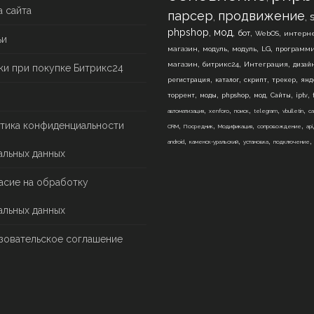
а сайта
парсер
продвижение
,
,
,
,
,
,
phpshop
мод
бот
WebOS
интерне
ьи
,
,
,
,
магазин
модуль
модуль
LG
программ
,
,
,
магазин
битрикс24
Интеграция
дизай
ки при покупке Битрикс24
,
,
,
,
регистрация
каталог
скрипт
трекер
янд
,
,
,
,
,
,
торрент
моды
phpshop
мод
Сайты
iptv
,
,
,
,
,
автоматизация
xenforo
поиск
telegram
vbulletin
са
,
,
,
,
тика конфиденциальности
CRM
Посредник
Модификация
сопровождение
api
,
,
,
android
каменск-уральский
установка
подключение
альных данных
асие на обработку
альных данных
зовательское соглашение