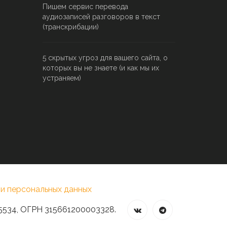
Пишем сервис перевода
аудиозаписей разговоров в текст
(транскрибации)
5 скрытых угроз для вашего сайта, о
которых вы не знаете (и как мы их
устраняем)
и персональных данных
5534, ОГРН 315661200003328.