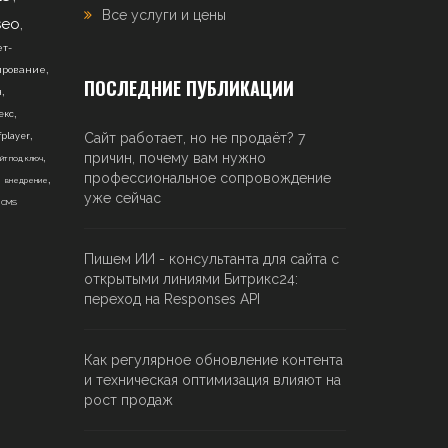
Все услуги и цены
,
seo
т-
,
ирование
ПОСЛЕДНИЕ ПУБЛИКАЦИИ
,
н
,
екс
,
Сайт работает, но не продаёт? 7
fplayer
,
причин, почему вам нужно
йт под ключ
,
,
профессиональное сопровождение
внедрение
,
уже сейчас
CMS
Пишем ИИ - консультанта для сайта с
открытыми линиями Битрикс24:
переход на Responses API
Как регулярное обновление контента
и техническая оптимизация влияют на
рост продаж