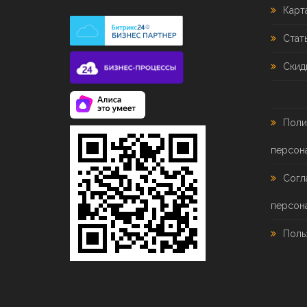
Карт
Стат
Скид
Поли
персон
Согл
персон
Поль