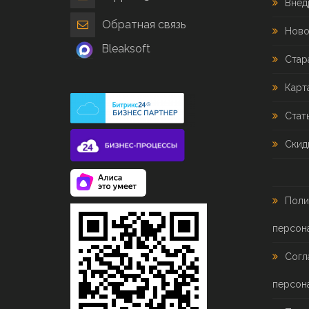
Внед
Обратная связь
Ново
Bleaksoft
Стар
Карт
Стат
Скид
Поли
персон
Согл
персон