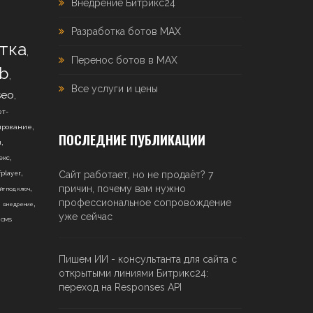
Внедрение Битрикс24
Разработка ботов MAX
тка
,
Перенос ботов в MAX
b
,
Все услуги и цены
,
seo
т-
,
ирование
ПОСЛЕДНИЕ ПУБЛИКАЦИИ
,
н
,
екс
,
Сайт работает, но не продаёт? 7
fplayer
,
причин, почему вам нужно
йт под ключ
,
,
профессиональное сопровождение
внедрение
,
уже сейчас
CMS
Пишем ИИ - консультанта для сайта с
открытыми линиями Битрикс24:
переход на Responses API