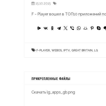
15.10.2015
F - Player вошел в ТОП10 приложений по 
,
,
,
,
F-PLAYER
WEBOS
IPTV
GREAT BRITAIN
LG
ПРИКРЕПЛЕННЫЕ ФАЙЛЫ
Скачать lg_apps_gb.png