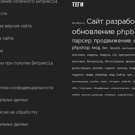
рение облачного Битрикс24
ТЕГИ
сти
Сайт
разрабо
,
,
friendlycms
ая версия сайта
обновление
phpb
,
а сайта
парсер
продвижение
,
,
,
,
,
,
phpshop
мод
бот
WebOS
интерне
ьи
,
,
,
,
магазин
модуль
модуль
LG
программ
,
,
,
магазин
битрикс24
Интеграция
дизай
ки при покупке Битрикс24
,
,
,
,
регистрация
каталог
скрипт
трекер
янд
,
,
,
,
,
,
торрент
моды
phpshop
мод
Сайты
iptv
,
,
,
,
,
автоматизация
xenforo
поиск
telegram
vbulletin
са
,
,
,
,
тика конфиденциальности
CRM
Посредник
Модификация
сопровождение
api
,
,
,
android
каменск-уральский
установка
подключение
альных данных
асие на обработку
альных данных