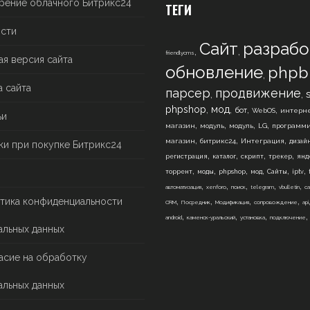
рение облачного Битрикс24
ТЕГИ
сти
Сайт
разрабо
,
,
friendlycms
ая версия сайта
обновление
phpb
,
а сайта
парсер
продвижение
,
,
,
,
,
,
phpshop
мод
бот
WebOS
интерне
ьи
,
,
,
,
магазин
модуль
модуль
LG
программ
,
,
,
магазин
битрикс24
Интеграция
дизай
ки при покупке Битрикс24
,
,
,
,
регистрация
каталог
скрипт
трекер
янд
,
,
,
,
,
,
торрент
моды
phpshop
мод
Сайты
iptv
,
,
,
,
,
автоматизация
xenforo
поиск
telegram
vbulletin
са
,
,
,
,
тика конфиденциальности
CRM
Посредник
Модификация
сопровождение
api
,
,
,
android
каменск-уральский
установка
подключение
альных данных
асие на обработку
альных данных