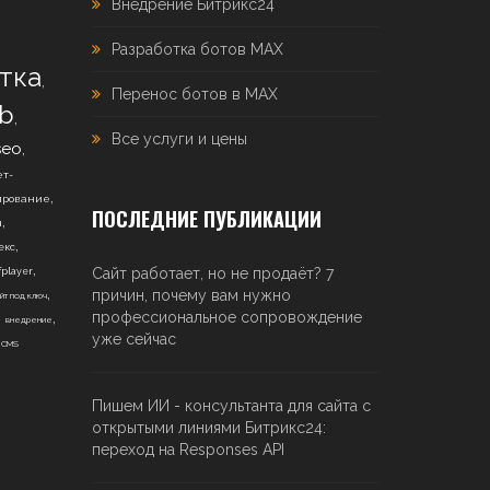
Внедрение Битрикс24
Разработка ботов MAX
тка
,
Перенос ботов в MAX
b
,
Все услуги и цены
,
seo
т-
,
ирование
ПОСЛЕДНИЕ ПУБЛИКАЦИИ
,
н
,
екс
,
Сайт работает, но не продаёт? 7
fplayer
,
причин, почему вам нужно
йт под ключ
,
,
профессиональное сопровождение
внедрение
,
уже сейчас
CMS
Пишем ИИ - консультанта для сайта с
открытыми линиями Битрикс24:
переход на Responses API