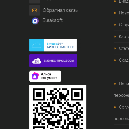
Внед
Обратная связь
Ново
Bleaksoft
Стар
Карт
Стат
Скид
Поли
персон
Согл
персон