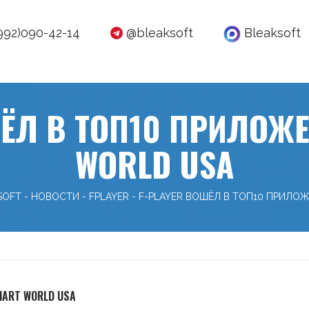
992)090-42-14
@bleaksoft
Bleaksoft
ШЁЛ В ТОП10 ПРИЛОЖЕ
WORLD USA
SOFT
-
НОВОСТИ
-
FPLAYER
-
F-PLAYER ВОШЁЛ В ТОП10 ПРИЛО
MART WORLD USA