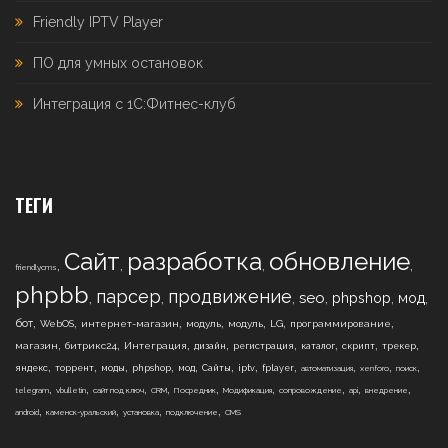
Friendly IPTV Player
ПО для умных остановок
Интеграция с 1С:Фитнес-клуб
ТЕГИ
Сайт
разработка
обновление
,
,
,
,
friendlycms
phpbb
парсер
продвижение
,
,
,
,
,
,
seo
phpshop
мод
,
,
,
,
,
,
,
бот
WebOS
интернет-магазин
модуль
модуль
LG
программирование
,
,
,
,
,
,
,
,
магазин
битрикс24
Интеграция
дизайн
регистрация
каталог
скрипт
трекер
,
,
,
,
,
,
,
,
,
,
,
яндекс
торрент
моды
phpshop
мод
Сайты
iptv
fplayer
автоматизация
xenforo
поиск
,
,
,
,
,
,
,
,
,
telegram
vbulletin
сайт под ключ
CRM
Посредник
Модификация
сопровождение
api
внедрение
,
,
,
,
android
каменск-уральский
установка
подключение
CMS