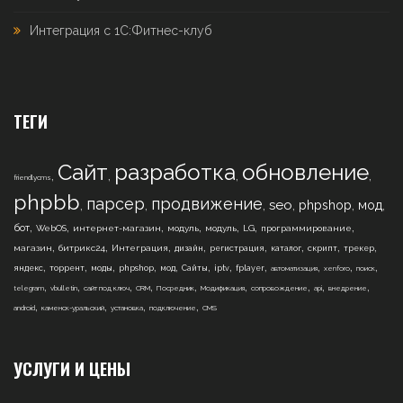
Интеграция с 1С:Фитнес-клуб
ТЕГИ
Сайт
разработка
обновление
,
,
,
,
friendlycms
phpbb
парсер
продвижение
,
,
,
,
,
,
seo
phpshop
мод
,
,
,
,
,
,
,
бот
WebOS
интернет-магазин
модуль
модуль
LG
программирование
,
,
,
,
,
,
,
,
магазин
битрикс24
Интеграция
дизайн
регистрация
каталог
скрипт
трекер
,
,
,
,
,
,
,
,
,
,
,
яндекс
торрент
моды
phpshop
мод
Сайты
iptv
fplayer
автоматизация
xenforo
поиск
,
,
,
,
,
,
,
,
,
telegram
vbulletin
сайт под ключ
CRM
Посредник
Модификация
сопровождение
api
внедрение
,
,
,
,
android
каменск-уральский
установка
подключение
CMS
УСЛУГИ И ЦЕНЫ