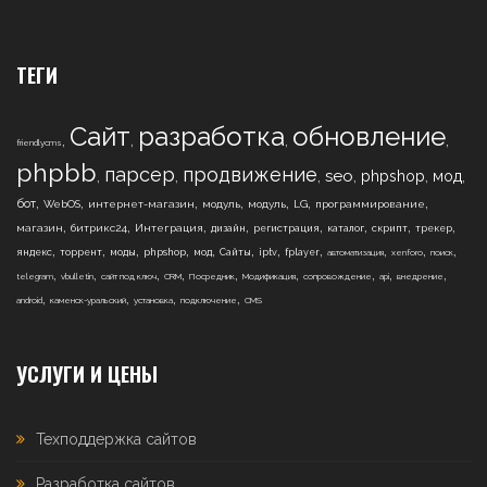
ТЕГИ
Сайт
разработка
обновление
,
,
,
,
friendlycms
phpbb
парсер
продвижение
,
,
,
,
,
,
seo
phpshop
мод
,
,
,
,
,
,
,
бот
WebOS
интернет-магазин
модуль
модуль
LG
программирование
,
,
,
,
,
,
,
,
магазин
битрикс24
Интеграция
дизайн
регистрация
каталог
скрипт
трекер
,
,
,
,
,
,
,
,
,
,
,
яндекс
торрент
моды
phpshop
мод
Сайты
iptv
fplayer
автоматизация
xenforo
поиск
,
,
,
,
,
,
,
,
,
telegram
vbulletin
сайт под ключ
CRM
Посредник
Модификация
сопровождение
api
внедрение
,
,
,
,
android
каменск-уральский
установка
подключение
CMS
УСЛУГИ И ЦЕНЫ
Техподдержка сайтов
Разработка сайтов