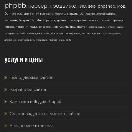
phpbb
парсер
продвижение
,
,
,
,
,
,
seo
phpshop
мод
,
,
,
,
,
,
,
бот
WebOS
интернет-магазин
модуль
модуль
LG
программирование
,
,
,
,
,
,
,
,
магазин
битрикс24
Интеграция
дизайн
регистрация
каталог
скрипт
трекер
,
,
,
,
,
,
,
,
,
,
,
яндекс
торрент
моды
phpshop
мод
Сайты
iptv
fplayer
автоматизация
xenforo
поиск
,
,
,
,
,
,
,
,
,
telegram
vbulletin
сайт под ключ
CRM
Посредник
Модификация
сопровождение
api
внедрение
,
,
,
,
android
каменск-уральский
установка
подключение
CMS
УСЛУГИ И ЦЕНЫ
Техподдержка сайтов
Разработка сайтов
Кампании в Яндекс.Директ
Сопровождение на маркетплейсах
Внедрение Битрикс24