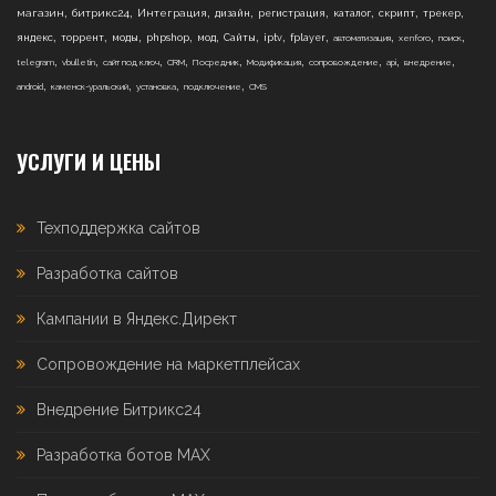
,
,
,
,
,
,
,
,
магазин
битрикс24
Интеграция
дизайн
регистрация
каталог
скрипт
трекер
,
,
,
,
,
,
,
,
,
,
,
яндекс
торрент
моды
phpshop
мод
Сайты
iptv
fplayer
автоматизация
xenforo
поиск
,
,
,
,
,
,
,
,
,
telegram
vbulletin
сайт под ключ
CRM
Посредник
Модификация
сопровождение
api
внедрение
,
,
,
,
android
каменск-уральский
установка
подключение
CMS
УСЛУГИ И ЦЕНЫ
Техподдержка сайтов
Разработка сайтов
Кампании в Яндекс.Директ
Сопровождение на маркетплейсах
Внедрение Битрикс24
Разработка ботов MAX