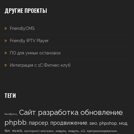
ДРУГИЕ ПРОЕКТЫ
FriendlyCMS
Friendly IPTV Player
ПО для умных остановок
Интеграция с 1С:Фитнес-клуб
ТЕГИ
Сайт
разработка
обновление
,
,
,
,
friendlycms
phpbb
парсер
продвижение
,
,
,
,
,
,
seo
phpshop
мод
,
,
,
,
,
,
,
бот
WebOS
интернет-магазин
модуль
модуль
LG
программирование