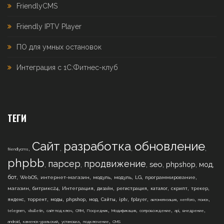
FriendlyCMS
Friendly IPTV Player
ПО для умных остановок
Интеграция с 1С:Фитнес-клуб
ТЕГИ
Сайт
разработка
обновление
,
,
,
,
friendlycms
phpbb
парсер
продвижение
,
,
,
,
,
,
seo
phpshop
мод
,
,
,
,
,
,
,
бот
WebOS
интернет-магазин
модуль
модуль
LG
программирование
,
,
,
,
,
,
,
,
магазин
битрикс24
Интеграция
дизайн
регистрация
каталог
скрипт
трекер
,
,
,
,
,
,
,
,
,
,
,
яндекс
торрент
моды
phpshop
мод
Сайты
iptv
fplayer
автоматизация
xenforo
поиск
,
,
,
,
,
,
,
,
,
telegram
vbulletin
сайт под ключ
CRM
Посредник
Модификация
сопровождение
api
внедрение
,
,
,
,
android
каменск-уральский
установка
подключение
CMS