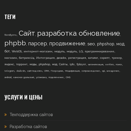
ТЕГИ
Сайт
разработка
обновление
,
,
,
,
friendlycms
phpbb
парсер
продвижение
,
,
,
,
,
,
seo
phpshop
мод
,
,
,
,
,
,
,
бот
WebOS
интернет-магазин
модуль
модуль
LG
программирование
,
,
,
,
,
,
,
,
магазин
битрикс24
Интеграция
дизайн
регистрация
каталог
скрипт
трекер
,
,
,
,
,
,
,
,
,
,
,
яндекс
торрент
моды
phpshop
мод
Сайты
iptv
fplayer
автоматизация
xenforo
поиск
,
,
,
,
,
,
,
,
,
telegram
vbulletin
сайт под ключ
CRM
Посредник
Модификация
сопровождение
api
внедрение
,
,
,
,
android
каменск-уральский
установка
подключение
CMS
УСЛУГИ И ЦЕНЫ
Техподдержка сайтов
Разработка сайтов