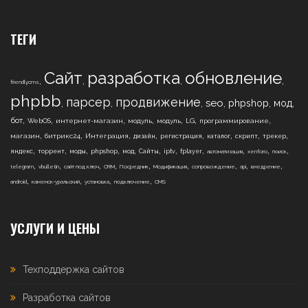
ТЕГИ
Сайт
разработка
обновление
,
,
,
,
friendlycms
phpbb
парсер
продвижение
,
,
,
,
,
,
seo
phpshop
мод
,
,
,
,
,
,
,
бот
WebOS
интернет-магазин
модуль
модуль
LG
программирование
,
,
,
,
,
,
,
,
магазин
битрикс24
Интеграция
дизайн
регистрация
каталог
скрипт
трекер
,
,
,
,
,
,
,
,
,
,
,
яндекс
торрент
моды
phpshop
мод
Сайты
iptv
fplayer
автоматизация
xenforo
поиск
,
,
,
,
,
,
,
,
,
telegram
vbulletin
сайт под ключ
CRM
Посредник
Модификация
сопровождение
api
внедрение
,
,
,
,
android
каменск-уральский
установка
подключение
CMS
УСЛУГИ И ЦЕНЫ
Техподдержка сайтов
Разработка сайтов