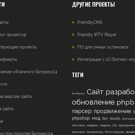
ТИ
ДРУГИЕ ПРОЕКТЫ
акты
FriendlyCMS
лог проектов
Friendly IPTV Player
твующие проекты
ПО для умных остановок
ификаты
Интеграция с 1С:Фитнес-кл
рение облачного Битрикс24
ТЕГИ
сти
Сайт
разрабо
,
,
friendlycms
ая версия сайта
обновление
phpb
,
а сайта
парсер
продвижение
,
,
,
,
,
,
phpshop
мод
бот
WebOS
интерне
ьи
,
,
,
,
магазин
модуль
модуль
LG
программ
,
,
,
магазин
битрикс24
Интеграция
дизай
ки при покупке Битрикс24