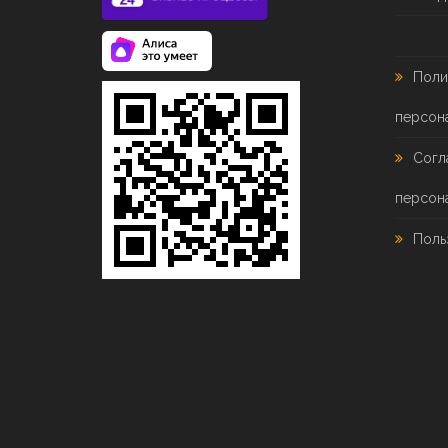
Поли
персон
Согл
персон
Поль