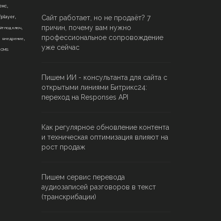
,
екс
,
Сайт работает, но не продаёт? 7
fplayer
,
причин, почему вам нужно
йт под ключ
,
,
профессиональное сопровождение
внедрение
,
уже сейчас
CMS
Пишем ИИ - консультанта для сайта с
открытыми линиями Битрикс24:
переход на Responses API
Как регулярное обновление контента
и техническая оптимизация влияют на
рост продаж
Пишем сервис перевода
аудиозаписей разговоров в текст
(транскрибации)