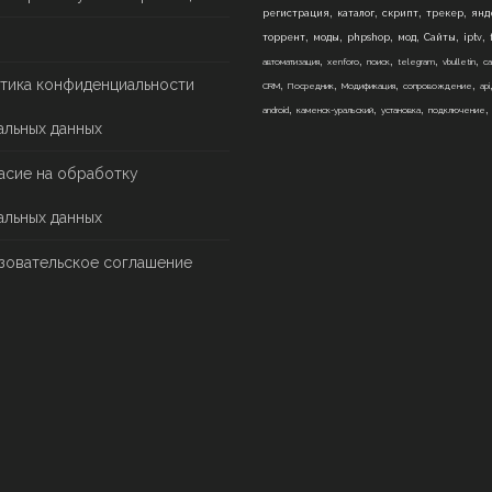
,
,
,
,
регистрация
каталог
скрипт
трекер
янд
,
,
,
,
,
,
торрент
моды
phpshop
мод
Сайты
iptv
,
,
,
,
,
автоматизация
xenforo
поиск
telegram
vbulletin
са
,
,
,
,
тика конфиденциальности
CRM
Посредник
Модификация
сопровождение
api
,
,
,
android
каменск-уральский
установка
подключение
альных данных
асие на обработку
альных данных
зовательское соглашение