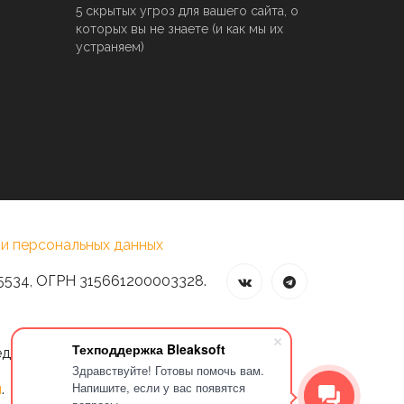
5 скрытых угроз для вашего сайта, о
которых вы не знаете (и как мы их
устраняем)
и персональных данных
5534, ОГРН 315661200003328.
Техподдержка Bleaksoft
едварительного разрешения владельца
Здравствуйте! Готовы помочь вам.
Напишите, если у вас появятся
и
.