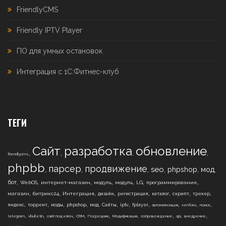
FriendlyCMS
Friendly IPTV Player
ПО для умных остановок
Интеграция с 1С:Фитнес-клуб
ТЕГИ
Сайт
разработка
обновление
,
,
,
,
friendlycms
phpbb
парсер
продвижение
,
,
,
,
,
,
seo
phpshop
мод
,
,
,
,
,
,
,
бот
WebOS
интернет-магазин
модуль
модуль
LG
программирование
,
,
,
,
,
,
,
,
магазин
битрикс24
Интеграция
дизайн
регистрация
каталог
скрипт
трекер
,
,
,
,
,
,
,
,
,
,
,
яндекс
торрент
моды
phpshop
мод
Сайты
iptv
fplayer
автоматизация
xenforo
поиск
,
,
,
,
,
,
,
,
,
telegram
vbulletin
сайт под ключ
CRM
Посредник
Модификация
сопровождение
api
внедрение
,
,
,
,